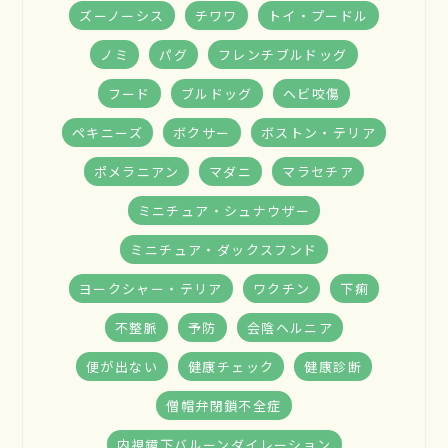
ズーノーシス
チワワ
トイ・プードル
ノミ
パグ
フレンチブルドッグ
フード
ブルドッグ
ヘビ咬傷
ペキニーズ
ボクサー
ボストン・テリア
ポメラニアン
マダニ
マラセチア
ミニチュア・シュナウザー
ミニチュア・ダックスフンド
ヨークシャー・テリア
ワクチン
下痢
不整脈
予防
会陰ヘルニア
便が出ない
健康チェック
健康診断
僧帽弁閉鎖不全症
内視鏡下バルーンダイレーション