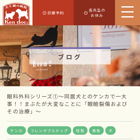
各先生の
診療予約
お休み
ブログ
眼科外科シリーズ①～同居犬とのケンカで一大
事！！まぶたが大変なことに「眼瞼裂傷および
その治療」～
ケンカ
フレンチブルドッグ
怪我
救急
犬