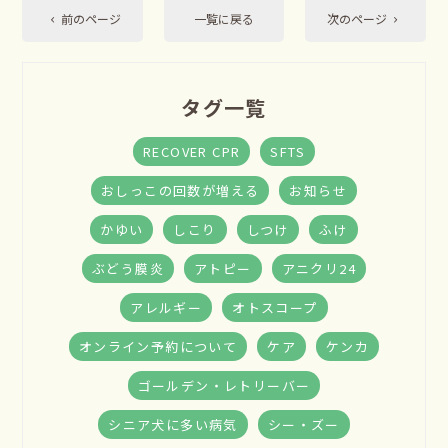
前のページ
一覧に戻る
次のページ
タグ一覧
RECOVER CPR
SFTS
おしっこの回数が増える
お知らせ
かゆい
しこり
しつけ
ふけ
ぶどう膜炎
アトピー
アニクリ24
アレルギー
オトスコープ
オンライン予約について
ケア
ケンカ
ゴールデン・レトリーバー
シニア犬に多い病気
シー・ズー