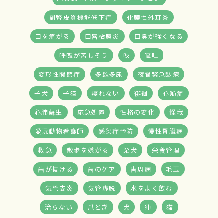
副腎皮質機能低下症
化膿性外耳炎
口を痛がる
口唇粘膜炎
口臭が強くなる
呼吸が苦しそう
咳
嘔吐
変形性関節症
多飲多尿
夜間緊急診療
子犬
子猫
寝れない
徘徊
心筋症
心肺蘇生
応急処置
性格の変化
怪我
愛玩動物看護師
感染症予防
慢性腎臓病
救急
散歩を嫌がる
柴犬
栄養管理
歯が抜ける
歯のケア
歯周病
毛玉
気管支炎
気管虚脱
水をよく飲む
治らない
爪とぎ
犬
狆
猫