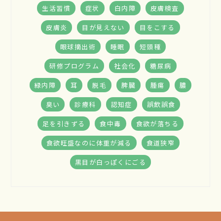
生活習慣
症状
白内障
皮膚検査
皮膚炎
目が見えない
目をこする
眼球摘出術
睡眠
短頭種
研修プログラム
社会化
糖尿病
緑内障
耳
脱毛
脾臓
腫瘍
膿
臭い
診療科
認知症
誤飲誤食
足を引きずる
食中毒
食欲が落ちる
食欲旺盛なのに体重が減る
食道狭窄
黒目が白っぽくにごる