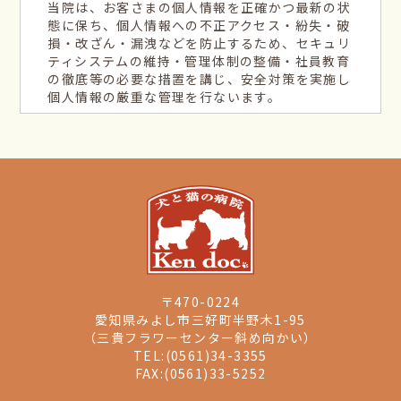
当院は、お客さまの個人情報を正確かつ最新の状
態に保ち、個人情報への不正アクセス・紛失・破
損・改ざん・漏洩などを防止するため、セキュリ
ティシステムの維持・管理体制の整備・社員教育
の徹底等の必要な措置を講じ、安全対策を実施し
個人情報の厳重な管理を行ないます。
個人情報の利用目的
お客さまからお預かりした個人情報は、当院から
のご連絡や業務のご案内やご質問に対する回答と
して、電子メールや資料のご送付に利用いたしま
す。
個人情報の第三者への開示・提供の禁止
当院は、お客さまよりお預かりした個人情報を適
切に管理し、次のいずれかに該当する場合を除
き、個人情報を第三者に開示いたしません。
〒470-0224
愛知県みよし市三好町半野木1-95
お客さまの同意がある場合
（三貴フラワーセンター斜め向かい）
お客さまが希望されるサービスを行なうために当
TEL:(0561)34-3355
院が業務を委託する業者に対して開示する場合。
FAX:(0561)33-5252
法令に基づき開示することが必要である場合