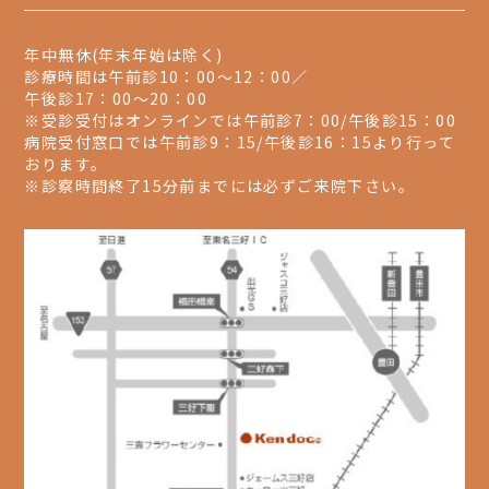
個人情報の安全対策
当院は、個人情報の正確性及び安全性確保のため
年中無休(年末年始は除く)
に、セキュリティに万全の対策を講じています。
診療時間は午前診10：00～12：00／
午後診17：00～20：00
ご本人の照会
※受診受付はオンラインでは午前診7：00/午後診15：00
お客さまがご本人の個人情報の照会・修正・削除
病院受付窓口では午前診9：15/午後診16：15より行って
などをご希望される場合には、ご本人であること
おります。
を確認の上、対応させていただきます。
※診察時間終了15分前までには必ずご来院下さい。
法令、規範の遵守と見直し
当院は、保有する個人情報に関して適用される日
本の法令、その他規範を遵守するとともに、本ポ
リシーの内容を適宜見直し、その改善に努めま
す。
お問い合せ
当院の個人情報の取扱に関するお問い合せは下記
までご連絡ください。
住所：〒470-0224 愛知県みよし市三好町半野木
1-95