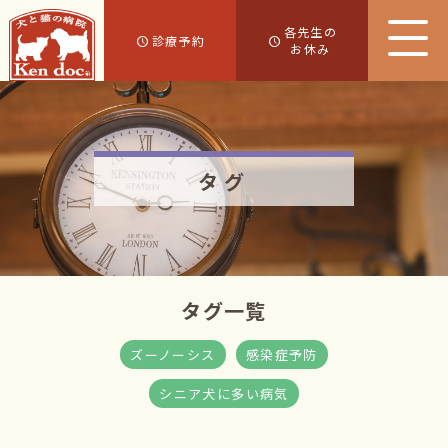
各先生の
診療予約
お休み
タグ
タグ一覧
ズーノーシス
感染症予防
シニア犬に多い病気