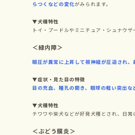
らつくなどの変化
がみられます。
▼犬種特性
トイ・プードルやミニチュア・シュナウザ
＜緑内障＞
眼圧が異常に上昇して視神経が圧迫され、
▼症状・見た目の特徴
目の充血、瞳孔の開き、眼球の軽い突出な
▼犬種特性
チワワや柴犬などが好発犬種とされ、日常
＜ぶどう膜炎＞