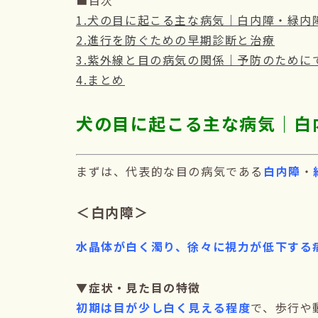
■目次
1.犬の目に起こる主な病気｜白内障・緑内
2.進行を防ぐための早期診断と治療
3.紫外線と目の病気の関係｜予防のために
4.まとめ
犬の目に起こる主な病気｜白
まずは、代表的な目の病気である
白内障
・
＜白内障＞
水晶体が白く濁り、徐々に視力が低下する
▼症状・見た目の特徴
初期は目が少し白く見える程度
で、歩行や