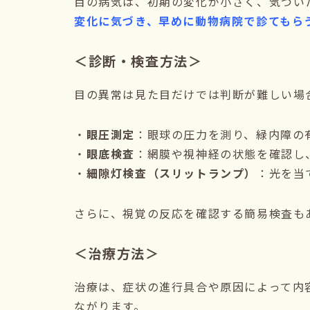
目の病気は、初期の変化が小さく、気づい
変化に気づき、早めに動物病院で診てもら
＜診断・検査方法＞
目の異常は見た目だけでは判断が難しい場
・
眼圧測定
：眼球の圧力を測り、緑内障の
・
眼底検査
：網膜や視神経の状態を確認し
・
細隙灯検査（スリットランプ）
：光を当
さらに、視覚の反応を確認する簡易検査も
＜治療方法＞
治療は、症状の進行具合や原因によって内
ながります。