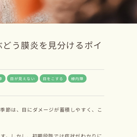
ぶどう膜炎を見分けるポイ
障
目が見えない
目をこする
緑内障
い季節は、目にダメージが蓄積しやすく、こ
ます。しかし、初期段階では症状がわかりに