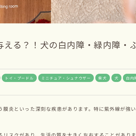
与える？！犬の白内障・緑内障・
トイ・プードル
ミニチュア・シュナウザー
柴犬
犬
白内
う膜炎といった深刻な疾患があります。特に紫外線が強
。
るリスクがあり、生活の質を大きく左右することがあり