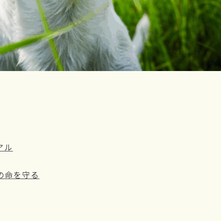
アル
の命を守る