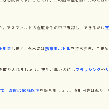
う。アスファルトの温度を手の甲で確認し、できるだけ
を用意
します。外出時は
携帯用ボトル
を持ち歩き、こま
を取り入れましょう。被毛が厚い犬には
ブラッシング
や
8℃
、
湿度は50％以下
を保ちましょう。直射日光は遮り、