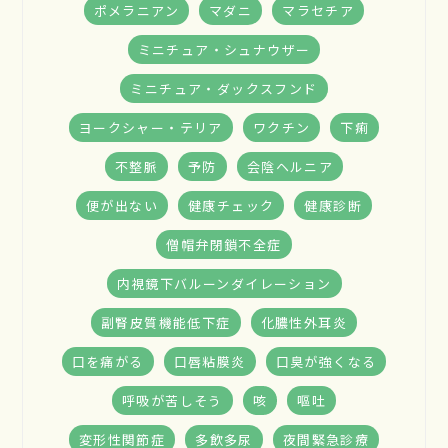
ポメラニアン
マダニ
マラセチア
ミニチュア・シュナウザー
ミニチュア・ダックスフンド
ヨークシャー・テリア
ワクチン
下痢
不整脈
予防
会陰ヘルニア
便が出ない
健康チェック
健康診断
僧帽弁閉鎖不全症
内視鏡下バルーンダイレーション
副腎皮質機能低下症
化膿性外耳炎
口を痛がる
口唇粘膜炎
口臭が強くなる
呼吸が苦しそう
咳
嘔吐
変形性関節症
多飲多尿
夜間緊急診療