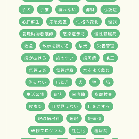
子犬
子猫
寝れない
徘徊
心筋症
心肺蘇生
応急処置
性格の変化
怪我
愛玩動物看護師
感染症予防
慢性腎臓病
救急
散歩を嫌がる
柴犬
栄養管理
歯が抜ける
歯のケア
歯周病
毛玉
気管支炎
気管虚脱
水をよく飲む
治らない
爪とぎ
犬
狆
猫
生活習慣
症状
白内障
皮膚検査
皮膚炎
目が見えない
目をこする
眼球摘出術
睡眠
短頭種
研修プログラム
社会化
糖尿病