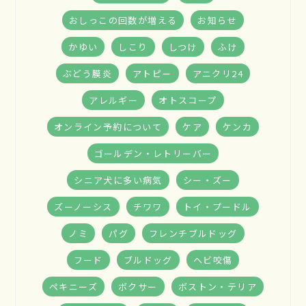
おしっこの回数が増える
お知らせ
かゆい
しこり
しつけ
ふけ
ぶどう膜炎
アトピー
アニクリ24
アレルギー
オトスコープ
オンライン予約について
ケア
ケンカ
ゴールデン・レトリーバー
シニア犬に多い病気
シー・ズー
ズーノーシス
チワワ
トイ・プードル
ノミ
パグ
フレンチブルドッグ
フード
ブルドッグ
ヘビ咬傷
ペキニーズ
ボクサー
ボストン・テリア