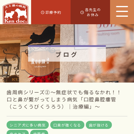
各先生の
診療予約
お休み
ブログ
歯周病シリーズ②～無症状でも侮るなかれ！！
口と鼻が繋がってしまう病気「口腔鼻腔瘻管
（こうくうびくうろう）｜治療編」～
シニア犬に多い病気
口臭が強くなる
歯が抜ける
歯のケア
歯周病