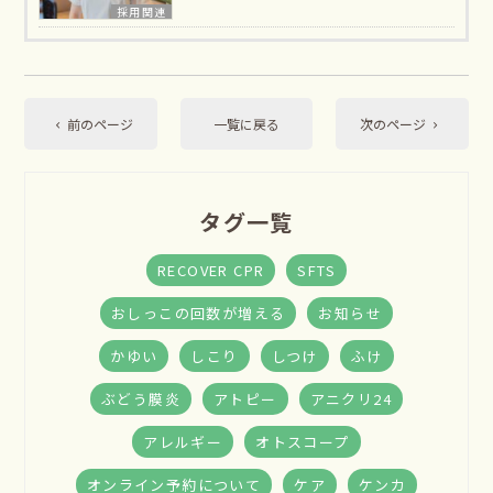
採用関連
前のページ
一覧に戻る
次のページ
タグ一覧
RECOVER CPR
SFTS
おしっこの回数が増える
お知らせ
かゆい
しこり
しつけ
ふけ
ぶどう膜炎
アトピー
アニクリ24
アレルギー
オトスコープ
オンライン予約について
ケア
ケンカ