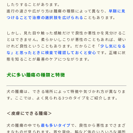
したりすることがあります。
進行の速さや広がり方は腫瘍の種類によって異なり、
早期に見
つけることで治療の選択肢を広げられる
こともあります。
しかし、見た目や触った感触だけで良性か悪性かを見分けるこ
とはできません。柔らかいしこりが悪性のこともあれば、硬い
けれど良性ということもあります。だからこそ「
少し気になる
な」と思ったときに検査で確認しておくと安心
です。正確に状
態を知ることが最善のケアにつながります。
犬に多い腫瘍の種類と特徴
犬の腫瘍は、できる場所によって特徴や気づかれ方が異なりま
す。ここでは、よく見られる3つのタイプをご紹介します。
＜皮膚にできる腫瘍＞
犬の腫瘍の中でも
最も多いタイプ
で、良性から悪性までさまざ
まなものが見られます。首や背中、脇など体のいろいろな場所