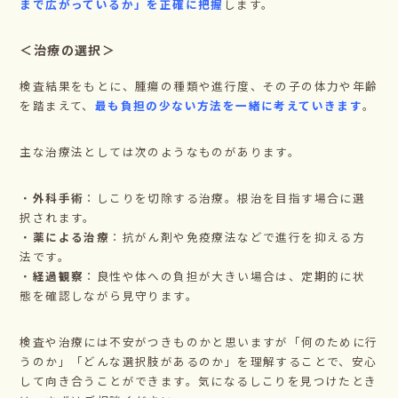
まで広がっているか」を正確に把握
します。
＜治療の選択＞
検査結果をもとに、腫瘍の種類や進行度、その子の体力や年齢
を踏まえて、
最も負担の少ない方法を一緒に考えていきます
。
主な治療法としては次のようなものがあります。
・
外科手術
：しこりを切除する治療。根治を目指す場合に選
択されます。
・
薬による治療
：抗がん剤や免疫療法などで進行を抑える方
法です。
・
経過観察
：良性や体への負担が大きい場合は、定期的に状
態を確認しながら見守ります。
検査や治療には不安がつきものかと思いますが「何のために行
うのか」「どんな選択肢があるのか」を理解することで、安心
して向き合うことができます。気になるしこりを見つけたとき