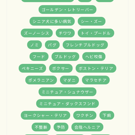
ゴールデン・レトリーバー
シニア犬に多い病気
シー・ズー
ズーノーシス
チワワ
トイ・プードル
ノミ
パグ
フレンチブルドッグ
フード
ブルドッグ
ヘビ咬傷
ペキニーズ
ボクサー
ボストン・テリア
ポメラニアン
マダニ
マラセチア
ミニチュア・シュナウザー
ミニチュア・ダックスフンド
ヨークシャー・テリア
ワクチン
下痢
不整脈
予防
会陰ヘルニア