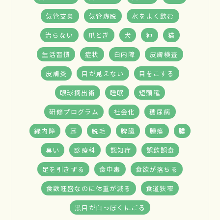
気管支炎
気管虚脱
水をよく飲む
治らない
爪とぎ
犬
狆
猫
生活習慣
症状
白内障
皮膚検査
皮膚炎
目が見えない
目をこする
眼球摘出術
睡眠
短頭種
研修プログラム
社会化
糖尿病
緑内障
耳
脱毛
脾臓
腫瘍
膿
臭い
診療科
認知症
誤飲誤食
足を引きずる
食中毒
食欲が落ちる
食欲旺盛なのに体重が減る
食道狭窄
黒目が白っぽくにごる