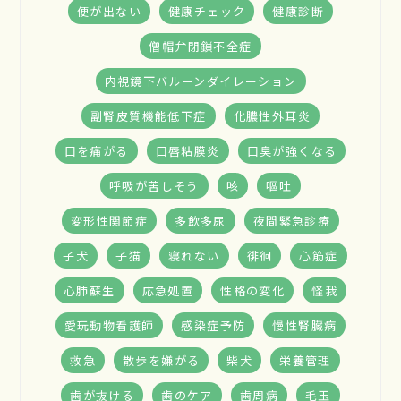
便が出ない
健康チェック
健康診断
僧帽弁閉鎖不全症
内視鏡下バルーンダイレーション
副腎皮質機能低下症
化膿性外耳炎
口を痛がる
口唇粘膜炎
口臭が強くなる
呼吸が苦しそう
咳
嘔吐
変形性関節症
多飲多尿
夜間緊急診療
子犬
子猫
寝れない
徘徊
心筋症
心肺蘇生
応急処置
性格の変化
怪我
愛玩動物看護師
感染症予防
慢性腎臓病
救急
散歩を嫌がる
柴犬
栄養管理
歯が抜ける
歯のケア
歯周病
毛玉