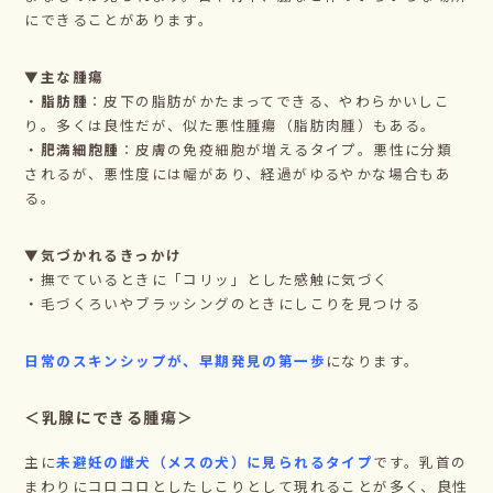
にできることがあります。
▼主な腫瘍
・
脂肪腫
：皮下の脂肪がかたまってできる、やわらかいしこ
り。多くは良性だが、似た悪性腫瘍（脂肪肉腫）もある。
・
肥満細胞腫
：皮膚の免疫細胞が増えるタイプ。悪性に分類
されるが、悪性度には幅があり、経過がゆるやかな場合もあ
る。
▼気づかれるきっかけ
・撫でているときに「コリッ」とした感触に気づく
・毛づくろいやブラッシングのときにしこりを見つける
日常のスキンシップが、早期発見の第一歩
になります。
＜乳腺にできる腫瘍＞
主に
未避妊の雌犬（メスの犬）に見られるタイプ
です。乳首の
まわりにコロコロとしたしこりとして現れることが多く、良性