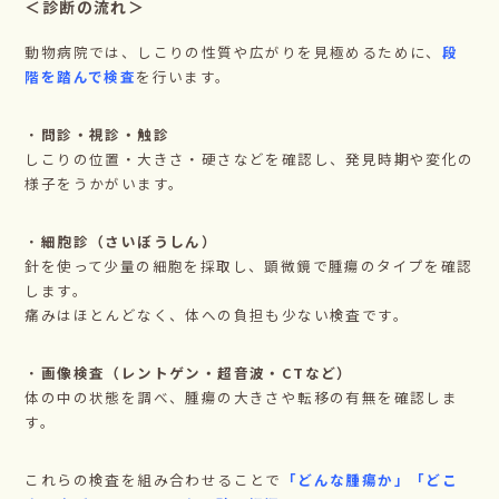
＜診断の流れ＞
動物病院では、しこりの性質や広がりを見極めるために、
段
階を踏んで検査
を行います。
・
問診・視診・触診
しこりの位置・大きさ・硬さなどを確認し、発見時期や変化の
様子をうかがいます。
・
細胞診（さいぼうしん）
針を使って少量の細胞を採取し、顕微鏡で腫瘍のタイプを確認
します。
痛みはほとんどなく、体への負担も少ない検査です。
・
画像検査（レントゲン・超音波・CTなど）
体の中の状態を調べ、腫瘍の大きさや転移の有無を確認しま
す。
これらの検査を組み合わせることで
「どんな腫瘍か」「どこ