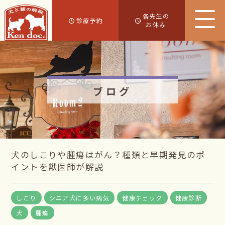
各先生の
診療予約
お休み
ブログ
犬のしこりや腫瘍はがん？種類と早期発見のポ
イントを獣医師が解説
しこり
シニア犬に多い病気
健康チェック
健康診断
犬
腫瘍