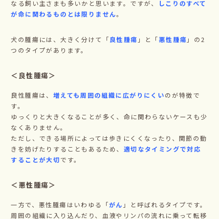
なる飼い主さまも多いかと思います。ですが、
しこりのすべて
が命に関わるものとは限りません
。
犬の腫瘍には、大きく分けて「
良性腫瘍
」と「
悪性腫瘍
」の2
つのタイプがあります。
＜良性腫瘍＞
良性腫瘍は、
増えても周囲の組織に広がりにくい
のが特徴で
す。
ゆっくりと大きくなることが多く、命に関わらないケースも少
なくありません。
ただし、できる場所によっては歩きにくくなったり、関節の動
きを妨げたりすることもあるため、
適切なタイミングで対応
することが大切
です。
＜悪性腫瘍＞
一方で、悪性腫瘍はいわゆる「
がん
」と呼ばれるタイプです。
周囲の組織に入り込んだり、血液やリンパの流れに乗って転移