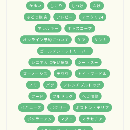
かゆい
しこり
しつけ
ふけ
ぶどう膜炎
アトピー
アニクリ24
アレルギー
オトスコープ
オンライン予約について
ケア
ケンカ
ゴールデン・レトリーバー
シニア犬に多い病気
シー・ズー
ズーノーシス
チワワ
トイ・プードル
ノミ
パグ
フレンチブルドッグ
フード
ブルドッグ
ヘビ咬傷
ペキニーズ
ボクサー
ボストン・テリア
ポメラニアン
マダニ
マラセチア