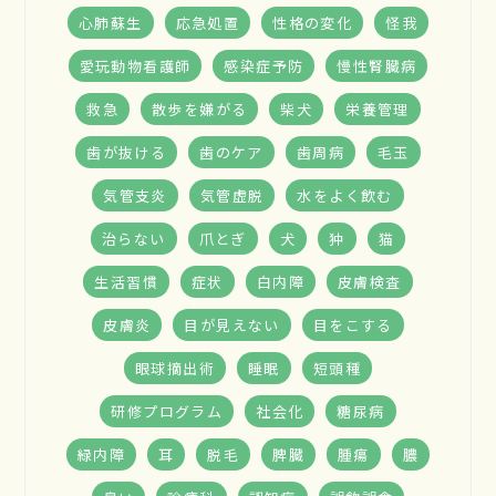
心肺蘇生
応急処置
性格の変化
怪我
愛玩動物看護師
感染症予防
慢性腎臓病
救急
散歩を嫌がる
柴犬
栄養管理
歯が抜ける
歯のケア
歯周病
毛玉
気管支炎
気管虚脱
水をよく飲む
治らない
爪とぎ
犬
狆
猫
生活習慣
症状
白内障
皮膚検査
皮膚炎
目が見えない
目をこする
眼球摘出術
睡眠
短頭種
研修プログラム
社会化
糖尿病
緑内障
耳
脱毛
脾臓
腫瘍
膿