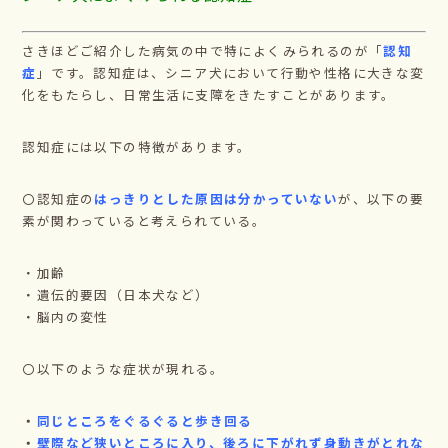
さきほどご紹介した病気の中で特によくみられるのが「
認知
症
」です。認知症は、シニア犬において行動や性格に大きな変
化をもたらし、日常生活に支障をきたすことがあります。
認知症には以下の特徴があります。
〇認知症の
はっきりとした原因は分かっていない
が、以下の要
素が関わっていると考えられている。
・加齢
・遺伝的要因（日本犬など）
・脳内の変性
〇以下のような症状が現れる。
・
同じところをぐるぐると歩き回る
・
壁際など狭いところに入り、後ろに下がれず身動きがとれな