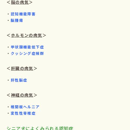
＜
脳の病気
＞
・
認知機能障害
・
脳腫瘍
＜
ホルモンの病気
＞
・
甲状腺機能低下症
・
クッシング症候群
＜
肝臓の病気
＞
・
肝性脳症
＜
神経の病気
＞
・
椎間板ヘルニア
・
変性性脊椎症
シニア犬によくみられる認知症