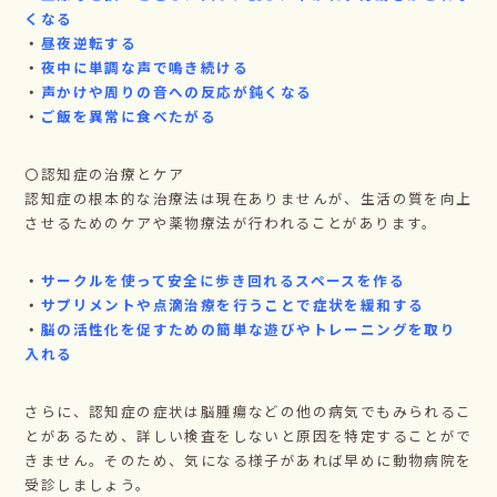
くなる
・
昼夜逆転する
・
夜中に単調な声で鳴き続ける
・
声かけや周りの音への反応が鈍くなる
・
ご飯を異常に食べたがる
〇認知症の治療とケア
認知症の根本的な治療法は現在ありませんが、生活の質を向上
させるためのケアや薬物療法が行われることがあります。
・
サークルを使って安全に歩き回れるスペースを作る
・
サプリメントや点滴治療を行うことで症状を緩和する
・
脳の活性化を促すための簡単な遊びやトレーニングを取り
入れる
さらに、認知症の症状は脳腫瘍などの他の病気でもみられるこ
とがあるため、詳しい検査をしないと原因を特定することがで
きません。そのため、気になる様子があれば早めに動物病院を
受診しましょう。