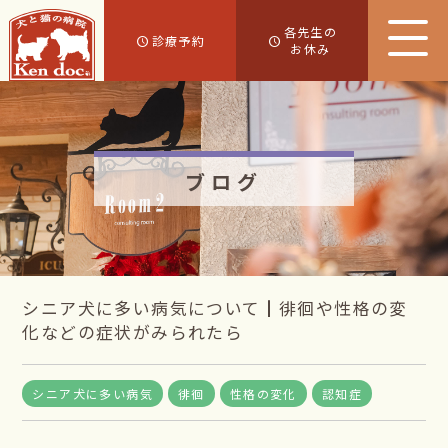
各先生の
診療予約
お休み
ブログ
シニア犬に多い病気について┃徘徊や性格の変
化などの症状がみられたら
シニア犬に多い病気
徘徊
性格の変化
認知症