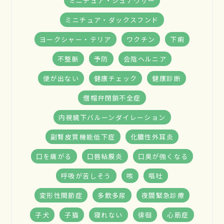
ミニチュア・シュナウザー
ミニチュア・ダックスフンド
ヨークシャー・テリア
ワクチン
下痢
不整脈
予防
会陰ヘルニア
便が出ない
健康チェック
健康診断
僧帽弁閉鎖不全症
内視鏡下バルーンダイレーション
副腎皮質機能低下症
化膿性外耳炎
口を痛がる
口唇粘膜炎
口臭が強くなる
呼吸が苦しそう
咳
嘔吐
変形性関節症
多飲多尿
夜間緊急診療
子犬
子猫
寝れない
徘徊
心筋症