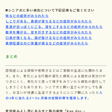
◼️シニア犬に多い病気について下記記事もご覧ください
咳などの症状がみられたら
しこりがある、食欲が落ちるなどの症状がみられたら
黒目が白っぽくにごる、目をこするなどの症状がみられたら
散歩を嫌がる、足を引きずるなどの症状がみられたら
口臭が強くなる、歯が抜けるなどの症状がみられたら
食欲旺盛なのに体重が減るなどの症状がみられたら
まとめ
認知症による徘徊や夜鳴きなどはご家族の生活にも関わりま
す。また、老化による行動の変化と病気による症状は見分けが
つきにくく、老化だと思って様子をみていたら病気が進行して
しまうこともあります。シニア犬と飼い主さんが少しでも長
く、お互いが快適に生活できるようにシニア期に入ったら
人
の1年に当たる2〜3ヶ月毎の定期診察を推奨します
。
愛知県みよし市にある犬と猫の病院「Ken doc.」