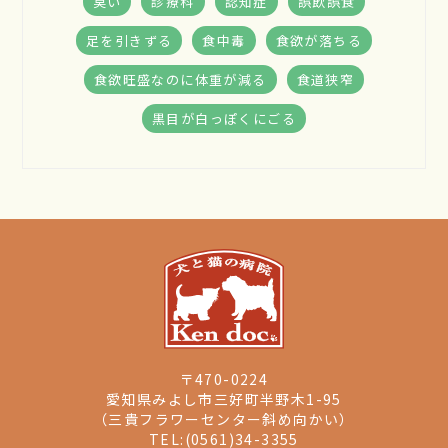
臭い
診療科
認知症
誤飲誤食
足を引きずる
食中毒
食欲が落ちる
食欲旺盛なのに体重が減る
食道狭窄
黒目が白っぽくにごる
〒470-0224
愛知県みよし市三好町半野木1-95
（三貴フラワーセンター斜め向かい）
TEL:(0561)34-3355